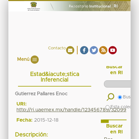
Contacto
Menú
Buscar
en RI
Estad&iacute;stica
Inferencial
Gutierrez Pallares Enoc
Buscar 
URI:
Esta colecció
http://ri.uaemex.mx/handle/123456789/32099
Fecha:
2015-12-18
Buscar
en RI
Descripción: