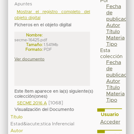
Por
Apuntes
Fecha
Mostrar el registro completo del
de
objeto digital
publicación
Autor
Ficheros en el objeto digital
Título
Nombre:
Materia
secme-16425.pdf
Tipo
Tamaño:
1.541Mb
Formato:
PDF
Esta
colección
Ver documento
Fecha
de
publicación
Autor
Título
Este ítem aparece en la(s) siguiente(s)
Materia
colección(ones)
Tipo
[1068]
SECME 2016 A
Visualización del Documento
Usuario
Título
Acceder
Estad&iacute;stica Inferencial
Autor