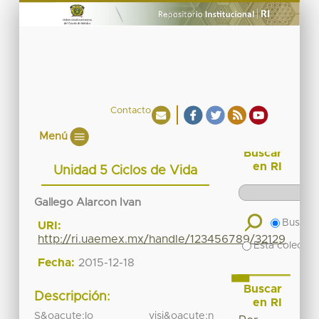
Contacto
Menú
Buscar
en RI
Unidad 5 Ciclos de Vida
Gallego Alarcon Ivan
Buscar 
URI:
http://ri.uaemex.mx/handle/123456789/32129
Esta colecció
Fecha:
2015-12-18
Buscar
Descripción:
en RI
S&oacute;lo visi&oacute;n