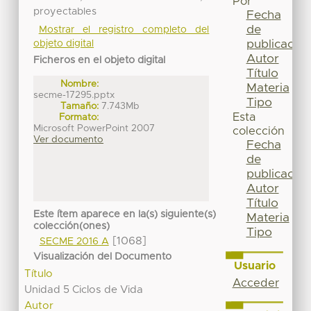
Por
proyectables
Fecha
de
Mostrar el registro completo del
publicación
objeto digital
Autor
Ficheros en el objeto digital
Título
Nombre:
Materia
secme-17295.pptx
Tipo
Tamaño:
7.743Mb
Esta
Formato:
Microsoft PowerPoint 2007
colección
Ver documento
Fecha
de
publicación
Autor
Título
Este ítem aparece en la(s) siguiente(s)
Materia
colección(ones)
Tipo
[1068]
SECME 2016 A
Visualización del Documento
Usuario
Título
Acceder
Unidad 5 Ciclos de Vida
Autor