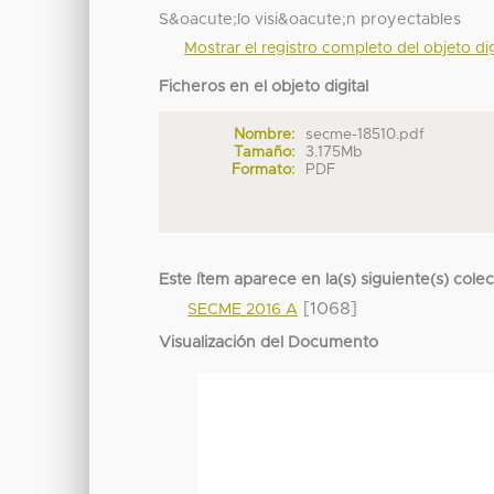
S&oacute;lo visi&oacute;n proyectables
Mostrar el registro completo del objeto dig
Ficheros en el objeto digital
Nombre:
secme-18510.pdf
Tamaño:
3.175Mb
Formato:
PDF
Este ítem aparece en la(s) siguiente(s) cole
[1068]
SECME 2016 A
Visualización del Documento