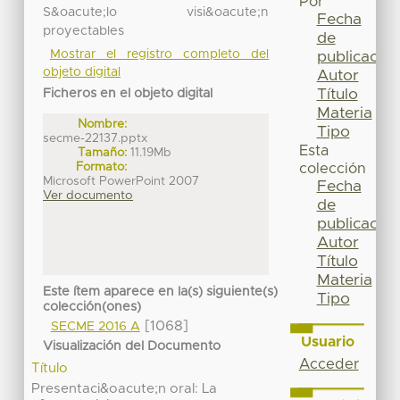
Por
S&oacute;lo visi&oacute;n
Fecha
proyectables
de
Mostrar el registro completo del
publicación
objeto digital
Autor
Título
Ficheros en el objeto digital
Materia
Nombre:
Tipo
secme-22137.pptx
Esta
Tamaño:
11.19Mb
Formato:
colección
Microsoft PowerPoint 2007
Fecha
Ver documento
de
publicación
Autor
Título
Materia
Este ítem aparece en la(s) siguiente(s)
Tipo
colección(ones)
[1068]
SECME 2016 A
Usuario
Visualización del Documento
Acceder
Título
Presentaci&oacute;n oral: La