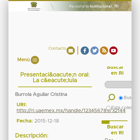
Contacto
Menú
Buscar
en RI
Presentaci&oacute;n oral:
La c&eacute;lula
Burrola Aguilar Cristina
Buscar 
URI:
Esta colecció
http://ri.uaemex.mx/handle/123456789/32144
Fecha:
2015-12-18
Buscar
en RI
Descripción: