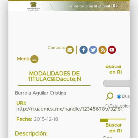
Contacto
Menú
Buscar
en RI
MODALIDADES DE
TITULACI&Oacute;N
Burrola Aguilar Cristina
Buscar 
URI:
Esta colecció
http://ri.uaemex.mx/handle/123456789/32181
Fecha:
2015-12-18
Buscar
en RI
Descripción: