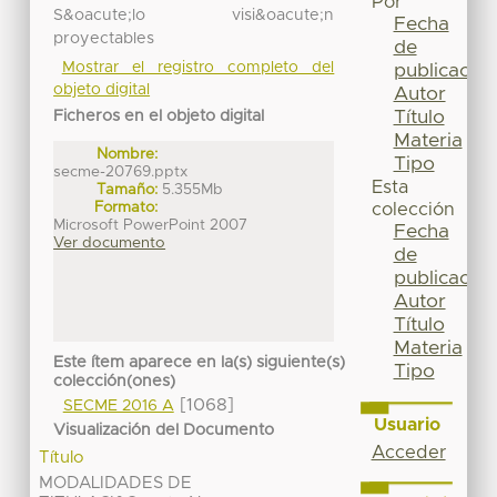
Por
S&oacute;lo visi&oacute;n
Fecha
proyectables
de
Mostrar el registro completo del
publicación
objeto digital
Autor
Título
Ficheros en el objeto digital
Materia
Nombre:
Tipo
secme-20769.pptx
Esta
Tamaño:
5.355Mb
Formato:
colección
Microsoft PowerPoint 2007
Fecha
Ver documento
de
publicación
Autor
Título
Materia
Este ítem aparece en la(s) siguiente(s)
Tipo
colección(ones)
[1068]
SECME 2016 A
Usuario
Visualización del Documento
Acceder
Título
MODALIDADES DE