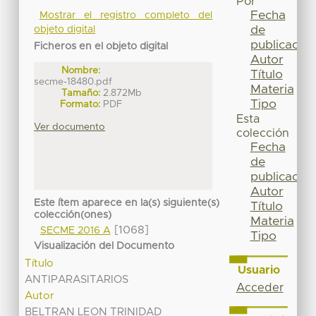
Por
Fecha
Mostrar el registro completo del
de
objeto digital
publicación
Ficheros en el objeto digital
Autor
Nombre:
Título
secme-18480.pdf
Materia
Tamaño:
2.872Mb
Tipo
Formato:
PDF
Esta
Ver documento
colección
Fecha
de
publicación
Autor
Este ítem aparece en la(s) siguiente(s)
Título
colección(ones)
Materia
[1068]
SECME 2016 A
Tipo
Visualización del Documento
Título
Usuario
ANTIPARASITARIOS
Acceder
Autor
BELTRAN LEON TRINIDAD