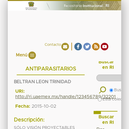
Contacto
Menú
Buscar
en RI
ANTIPARASITARIOS
BELTRAN LEON TRINIDAD
Buscar 
URI:
http://ri.uaemex.mx/handle/123456789/32201
Esta colecció
Fecha:
2015-10-02
Buscar
Descripción:
en RI
SÓLO VISIÓN PROYECTABLES