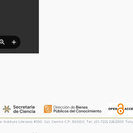
co
Instituto Literario #100. Col. Centro
C.P. 50000. Tel. (01-722) 2262300
Tolu
CONACYT