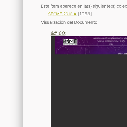
Este ítem aparece en la(s) siguiente(s) cole
[1068]
SECME 2016 A
Visualización del Documento
&#160;