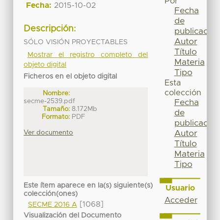
Por
Fecha:
2015-10-02
Fecha
de
Descripción:
publicación
Autor
SÓLO VISIÓN PROYECTABLES
Título
Mostrar el registro completo del
Materia
objeto digital
Tipo
Ficheros en el objeto digital
Esta
colección
Nombre:
secme-2539.pdf
Fecha
Tamaño:
8.172Mb
de
Formato:
PDF
publicación
Ver documento
Autor
Título
Materia
Tipo
Este ítem aparece en la(s) siguiente(s)
Usuario
colección(ones)
Acceder
[1068]
SECME 2016 A
Visualización del Documento