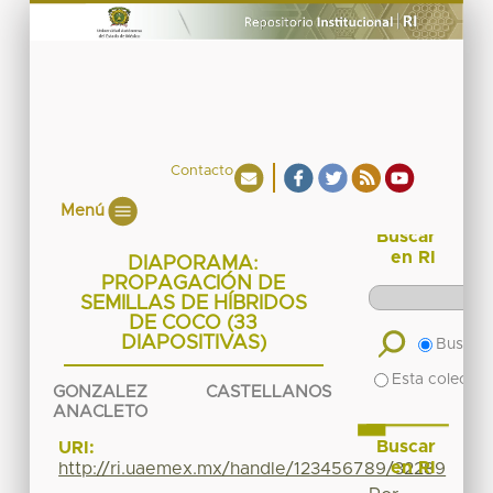
Contacto
Menú
Buscar
en RI
DIAPORAMA:
PROPAGACIÓN DE
SEMILLAS DE HÍBRIDOS
DE COCO (33
DIAPOSITIVAS)
Buscar 
Esta colecció
GONZALEZ CASTELLANOS
ANACLETO
Buscar
URI:
en RI
http://ri.uaemex.mx/handle/123456789/32289