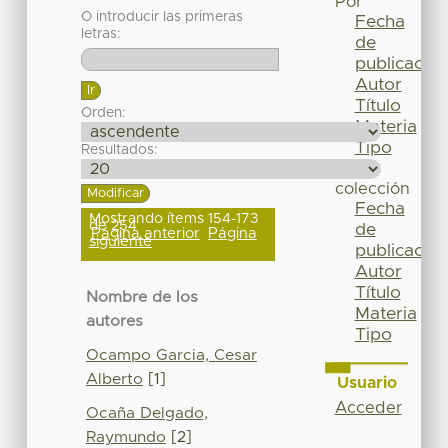
Por
O introducir las primeras
Fecha
letras:
de
publicación
Autor
Título
Orden:
Materia
Tipo
Resultados:
Esta
colección
Fecha
Mostrando ítems 154-173
de 254
de
Página anterior
Página
siguiente
publicación
Autor
Título
Nombre de los
Materia
autores
Tipo
Ocampo Garcia, Cesar
Alberto
[1]
Usuario
Acceder
Ocaña Delgado,
Raymundo
[2]