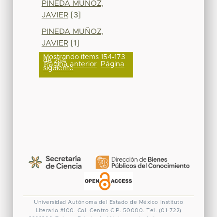
PINEDA MUÑOZ,
JAVIER
[3]
PINEDA MUÑOZ,
JAVIER
[1]
Mostrando ítems 154-173
de 254
Página anterior
Página
siguiente
Universidad Autónoma del Estado de México
Instituto
Literario #100. Col. Centro
C.P. 50000. Tel. (01-722)