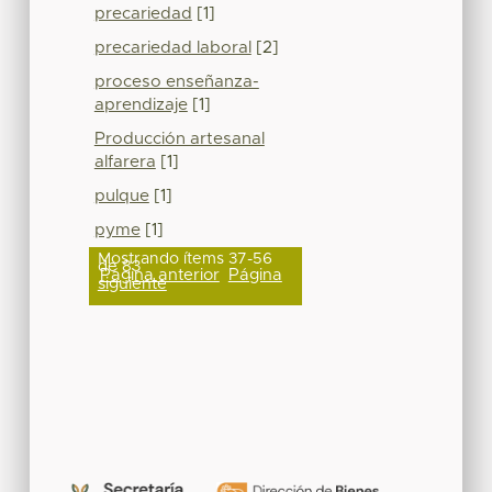
precariedad
[1]
precariedad laboral
[2]
proceso enseñanza-
aprendizaje
[1]
Producción artesanal
alfarera
[1]
pulque
[1]
pyme
[1]
Mostrando ítems 37-56
de 83
Página anterior
Página
siguiente