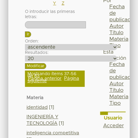
Por
Y
Z
Fecha
O introducir las primeras
de
letras:
publicación
Autor
Título
Materia
Orden:
Tipo
Esta
Resultados:
colección
Fecha
de
Mostrando ítems 37-56
de 83
publicación
Página anterior
Página
siguiente
Autor
Título
Materia
Materia
Tipo
identidad
[1]
INGENIERÍA Y
Usuario
TECNOLOGÍA
[1]
Acceder
inteligencia competitiva