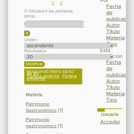
Por
Y
Z
Fecha
O introducir las primeras
de
letras:
publicación
Autor
Título
Materia
Orden:
Tipo
Esta
Resultados:
colección
Fecha
de
Mostrando ítems 44-63
de 83
publicación
Página anterior
Página
siguiente
Autor
Título
Materia
Materia
Tipo
Patrimonio
Gastronómico
[1]
Usuario
Patrimonio
Acceder
gastronómico
[1]