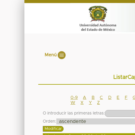
Menú
ListarCa
0-9
A
B
C
D
E
F
W
X
Y
Z
O introducir las primeras letras:
Orden: