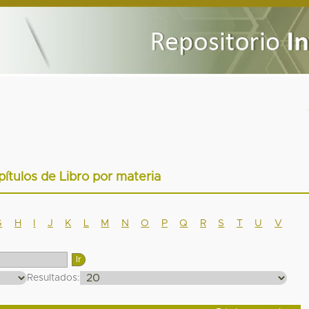
pítulos de Libro por materia
G
H
I
J
K
L
M
N
O
P
Q
R
S
T
U
V
Resultados: