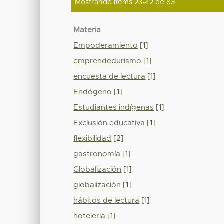
Mostrando ítems 23-42 de 83
Materia
Empoderamiento
[1]
emprendedurismo
[1]
encuesta de lectura
[1]
Endógeno
[1]
Estudiantes indígenas
[1]
Exclusión educativa
[1]
flexibilidad
[2]
gastronomía
[1]
Globalización
[1]
globalización
[1]
hábitos de lectura
[1]
hoteleria
[1]