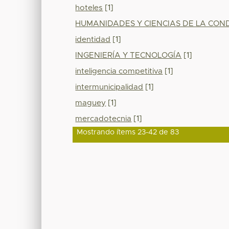
hoteles
[1]
HUMANIDADES Y CIENCIAS DE LA CO
identidad
[1]
INGENIERÍA Y TECNOLOGÍA
[1]
inteligencia competitiva
[1]
intermunicipalidad
[1]
maguey
[1]
mercadotecnia
[1]
Mostrando ítems 23-42 de 83