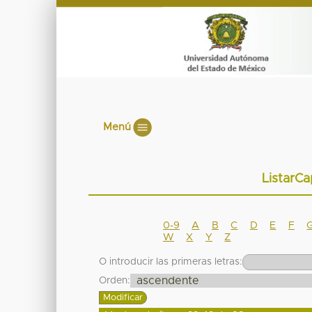
Menú
ListarCa
0-9
A
B
C
D
E
F
W
X
Y
Z
O introducir las primeras letras:
Orden: