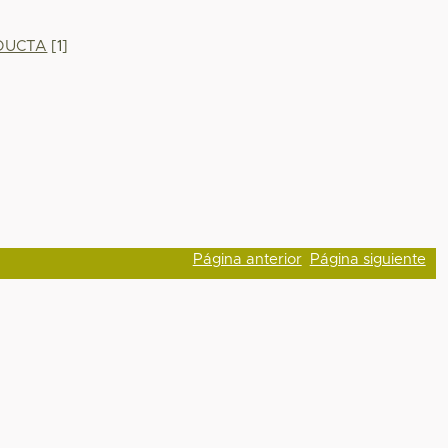
NDUCTA
[1]
Página anterior
Página siguiente