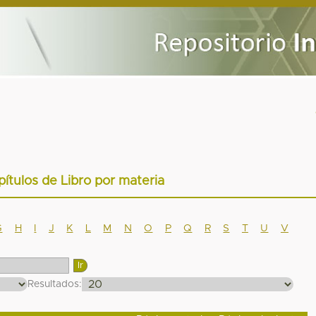
pítulos de Libro por materia
G
H
I
J
K
L
M
N
O
P
Q
R
S
T
U
V
Resultados: