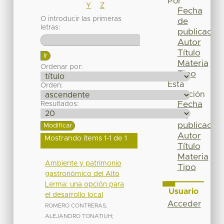
Por
Y
Z
Fecha
O introducir las primeras
de
letras:
publicación
Autor
Título
Materia
Ordenar por:
Tipo
Esta
Orden:
colección
Fecha
Resultados:
de
publicación
Autor
Mostrando ítems 1-1 de 1
Título
Materia
Ambiente y patrimonio
Tipo
gastronómico del Alto
Lerma: una opción para
Usuario
el desarrollo local
Acceder
ROMERO CONTRERAS,
ALEJANDRO TONATIUH
;