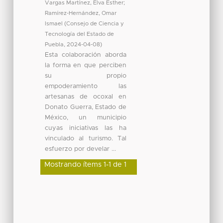
Vargas Martínez, Elva Esther
;
Ramírez-Hernández, Omar
Ismael
(
Consejo de Ciencia y
Tecnología del Estado de
Puebla
,
2024-04-08
)
Esta colaboración aborda
la forma en que perciben
su propio
empoderamiento las
artesanas de ocoxal en
Donato Guerra, Estado de
México, un municipio
cuyas iniciativas las ha
vinculado al turismo. Tal
esfuerzo por develar ...
Mostrando ítems 1-1 de 1