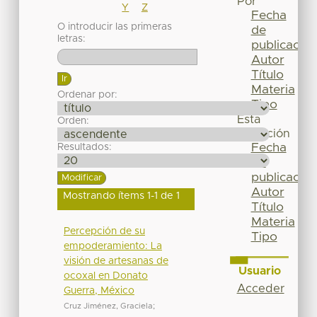
Por
Y
Z
Fecha
O introducir las primeras
de
letras:
publicación
Autor
Título
Materia
Ordenar por:
Tipo
Esta
Orden:
colección
Fecha
Resultados:
de
publicación
Autor
Mostrando ítems 1-1 de 1
Título
Materia
Percepción de su
Tipo
empoderamiento: La
visión de artesanas de
Usuario
ocoxal en Donato
Acceder
Guerra, México
Cruz Jiménez, Graciela
;