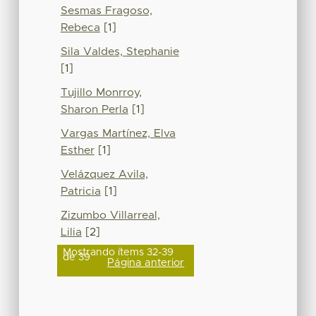
Sesmas Fragoso,
Rebeca
[1]
Sila Valdes, Stephanie
[1]
Tujillo Monrroy,
Sharon Perla
[1]
Vargas Martínez, Elva
Esther
[1]
Velázquez Avila,
Patricia
[1]
Zizumbo Villarreal,
Lilia
[2]
Mostrando ítems 32-39
de 39
Página anterior