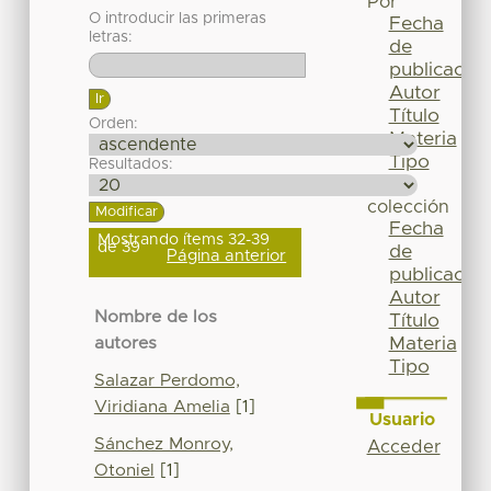
Por
O introducir las primeras
Fecha
letras:
de
publicación
Autor
Título
Orden:
Materia
Tipo
Resultados:
Esta
colección
Fecha
Mostrando ítems 32-39
de 39
de
Página anterior
publicación
Autor
Nombre de los
Título
Materia
autores
Tipo
Salazar Perdomo,
Viridiana Amelia
[1]
Usuario
Sánchez Monroy,
Acceder
Otoniel
[1]