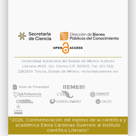
Universidad Autónoma del Estado de México
Instituto
Literario #100. Col. Centro
C.P. 50000. Tel. (01-722)
2262300
Toluca, Estado de México.
rectoria@uaemex.mx
CONACYT
"2026, Conmemoración del ingreso de la científica y
académica Elena Cárdenas Guerrero al Instituto
científico Literario"