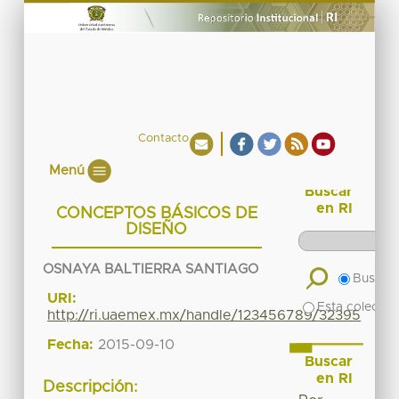
Contacto
Menú
Buscar
en RI
CONCEPTOS BÁSICOS DE
DISEÑO
OSNAYA BALTIERRA SANTIAGO
Buscar 
URI:
Esta colecció
http://ri.uaemex.mx/handle/123456789/32395
Fecha:
2015-09-10
Buscar
en RI
Descripción: