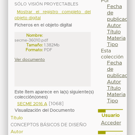
Por
SÓLO VISIÓN PROYECTABLES
Fecha
Mostrar el registro completo del
de
objeto digital
publicación
Autor
Ficheros en el objeto digital
Título
Nombre:
Materia
secme-36010.pdf
Tipo
Tamaño:
1.382Mb
Formato:
PDF
Esta
colección
Ver documento
Fecha
de
publicación
Autor
Título
Este ítem aparece en la(s) siguiente(s)
Materia
colección(ones)
Tipo
[1068]
SECME 2016 A
Visualización del Documento
Usuario
Título
Acceder
CONCEPTOS BÁSICOS DE DISEÑO
Autor