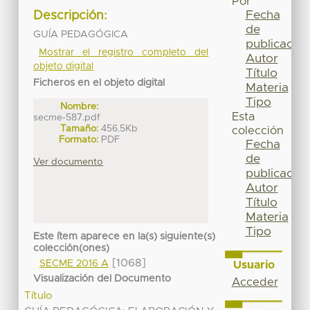
Por
Fecha
Descripción:
de
GUÍA PEDAGÓGICA
publicación
Mostrar el registro completo del
Autor
objeto digital
Título
Ficheros en el objeto digital
Materia
Tipo
Nombre:
Esta
secme-587.pdf
Tamaño:
456.5Kb
colección
Formato:
PDF
Fecha
de
Ver documento
publicación
Autor
Título
Materia
Tipo
Este ítem aparece en la(s) siguiente(s)
colección(ones)
[1068]
SECME 2016 A
Usuario
Visualización del Documento
Acceder
Título