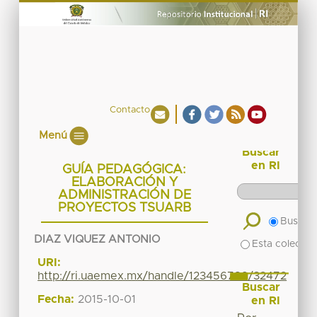
Contacto
Menú
Buscar
en RI
GUÍA PEDAGÓGICA:
ELABORACIÓN Y
ADMINISTRACIÓN DE
PROYECTOS TSUARB
Buscar 
DIAZ VIQUEZ ANTONIO
Esta colecció
URI:
http://ri.uaemex.mx/handle/123456789/32472
Buscar
Fecha:
2015-10-01
en RI