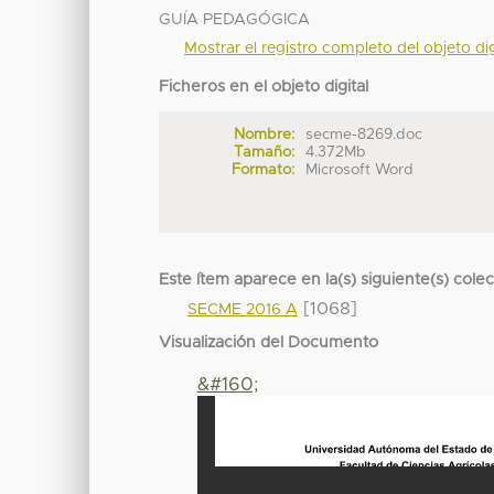
GUÍA PEDAGÓGICA
Mostrar el registro completo del objeto dig
Ficheros en el objeto digital
Nombre:
secme-8269.doc
Tamaño:
4.372Mb
Formato:
Microsoft Word
Este ítem aparece en la(s) siguiente(s) cole
[1068]
SECME 2016 A
Visualización del Documento
&#160;