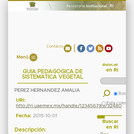
Contacto
Menú
Buscar
en RI
GUIA PEDAGOGICA DE
SISTEMATICA VEGETAL
PEREZ HERNANDEZ AMALIA
Buscar 
URI:
Esta colecció
http://ri.uaemex.mx/handle/123456789/32480
Fecha:
2015-10-01
Buscar
en RI
Descripción: