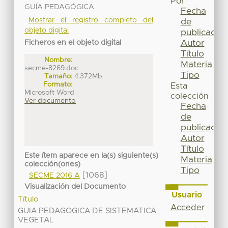
Por
GUÍA PEDAGÓGICA
Fecha
Mostrar el registro completo del
de
objeto digital
publicación
Autor
Ficheros en el objeto digital
Título
Nombre:
Materia
secme-8269.doc
Tipo
Tamaño:
4.372Mb
Formato:
Esta
Microsoft Word
colección
Ver documento
Fecha
de
publicación
Autor
Título
Este ítem aparece en la(s) siguiente(s)
Materia
colección(ones)
Tipo
[1068]
SECME 2016 A
Visualización del Documento
Usuario
Título
Acceder
GUIA PEDAGOGICA DE SISTEMATICA
VEGETAL