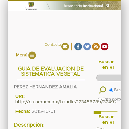
Contacto
Menú
Buscar
en RI
GUIA DE EVALUACION DE
SISTEMATICA VEGETAL
PEREZ HERNANDEZ AMALIA
Buscar 
URI:
Esta colecció
http://ri.uaemex.mx/handle/123456789/32492
Fecha:
2015-10-01
Buscar
en RI
Descripción: