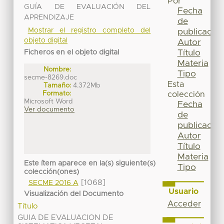
Por
GUÍA DE EVALUACIÓN DEL
Fecha
APRENDIZAJE
de
Mostrar el registro completo del
publicación
objeto digital
Autor
Título
Ficheros en el objeto digital
Materia
Nombre:
Tipo
secme-8269.doc
Esta
Tamaño:
4.372Mb
Formato:
colección
Microsoft Word
Fecha
Ver documento
de
publicación
Autor
Título
Materia
Este ítem aparece en la(s) siguiente(s)
Tipo
colección(ones)
[1068]
SECME 2016 A
Usuario
Visualización del Documento
Acceder
Título
GUIA DE EVALUACION DE