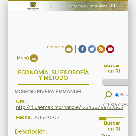
Contacto
Menú
Buscar
en RI
ECONOMÍA, SU FILOSOFÍA
Y MÉTODO
MORENO RIVERA EMMANUEL
Buscar 
URI:
Esta colecció
http://ri.uaemex.mx/handle/123456789/32502
Fecha:
2015-10-02
Buscar
en RI
Descripción: