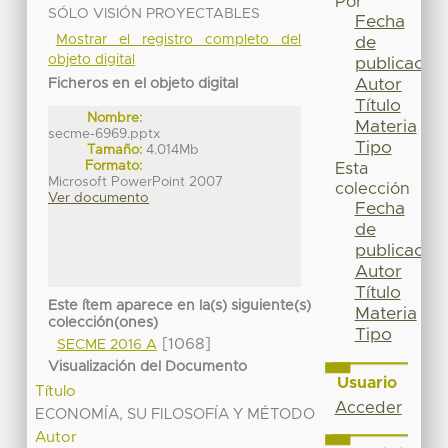
Por
SÓLO VISIÓN PROYECTABLES
Fecha
Mostrar el registro completo del
de
objeto digital
publicación
Autor
Ficheros en el objeto digital
Título
Nombre:
Materia
secme-6969.pptx
Tipo
Tamaño:
4.014Mb
Formato:
Esta
Microsoft PowerPoint 2007
colección
Ver documento
Fecha
de
publicación
Autor
Título
Este ítem aparece en la(s) siguiente(s)
Materia
colección(ones)
Tipo
[1068]
SECME 2016 A
Visualización del Documento
Usuario
Título
Acceder
ECONOMÍA, SU FILOSOFÍA Y MÉTODO
Autor