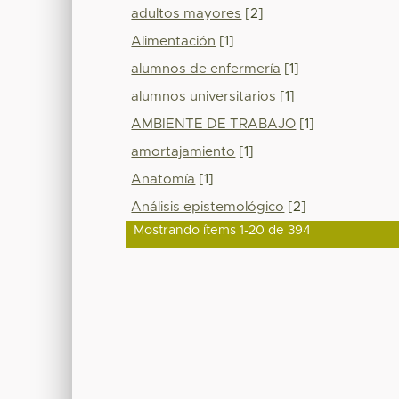
adultos mayores
[2]
Alimentación
[1]
alumnos de enfermería
[1]
alumnos universitarios
[1]
AMBIENTE DE TRABAJO
[1]
amortajamiento
[1]
Anatomía
[1]
Análisis epistemológico
[2]
Mostrando ítems 1-20 de 394