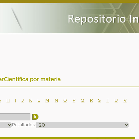
arCientífica por materia
G
H
I
J
K
L
M
N
O
P
Q
R
S
T
U
V
Resultados: