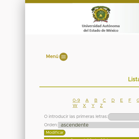
Menú
List
0-9
A
B
C
D
E
F
W
X
Y
Z
O introducir las primeras letras:
Orden: