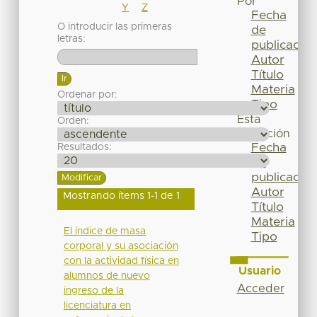
Por
Y
Z
Fecha
O introducir las primeras
de
letras:
publicación
Autor
Título
Materia
Ordenar por:
Tipo
Esta
Orden:
colección
Fecha
Resultados:
de
publicación
Autor
Mostrando ítems 1-1 de 1
Título
Materia
El índice de masa
Tipo
corporal y su asociación
con la actividad física en
Usuario
alumnos de nuevo
Acceder
ingreso de la
licenciatura en