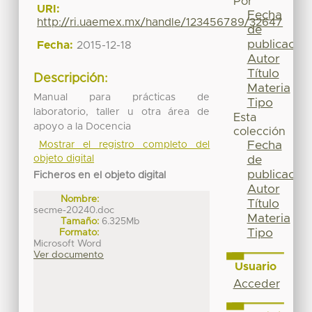
Por
URI:
Fecha
http://ri.uaemex.mx/handle/123456789/32647
de
publicación
Fecha:
2015-12-18
Autor
Título
Descripción:
Materia
Manual para prácticas de
Tipo
laboratorio, taller u otra área de
Esta
apoyo a la Docencia
colección
Fecha
Mostrar el registro completo del
objeto digital
de
publicación
Ficheros en el objeto digital
Autor
Nombre:
Título
secme-20240.doc
Materia
Tamaño:
6.325Mb
Tipo
Formato:
Microsoft Word
Ver documento
Usuario
Acceder