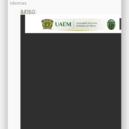
Idiomas
&#160;