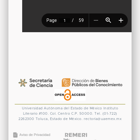
Universidad Autónoma del Estado de México
Instituto
Literario #100. Col. Centro
C.P. 50000. Tel. (01-722)
2262300
Toluca, Estado de México.
rectoria@uaemex.mx
CONACYT