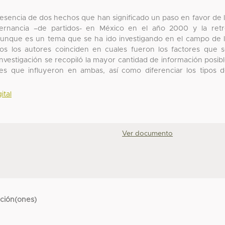
resencia de dos hechos que han significado un paso en favor de 
alternancia –de partidos- en México en el año 2000 y la ret
a aunque es un tema que se ha ido investigando en el campo de 
todos los autores coinciden en cuales fueron los factores que 
nvestigación se recopiló la mayor cantidad de información posib
ores que influyeron en ambas, así como diferenciar los tipos 
ital
Ver documento
cción(ones)