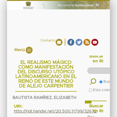
Contacto
Menú
Buscar
en RI
EL REALISMO MÁGICO
COMO MANIFESTACIÓN
DEL DISCURSO UTÓPICO
LATINOAMERICANO EN EL
REINO DE ESTE MUNDO
Buscar 
DE ALEJO CARPENTIER
Esta colecció
BAUTISTA RAMÍREZ, ELIZABETH
Buscar
URI:
en RI
http://hdl.handle.net/20.500.11799/32672