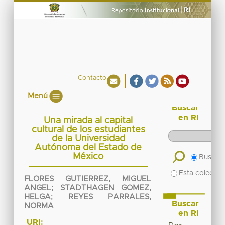
Contacto
Menú
Buscar
en RI
Una mirada al capital
cultural de los estudiantes
de la Universidad
Autónoma del Estado de
México
Buscar 
Esta colecció
FLORES GUTIERREZ, MIGUEL
ANGEL
;
STADTHAGEN GOMEZ,
HELGA
;
REYES PARRALES,
Buscar
NORMA
en RI
URI: