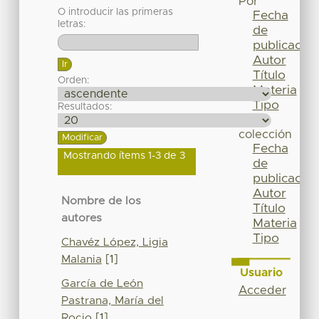
Por
O introducir las primeras
Fecha
letras:
de
publicación
Autor
Título
Orden:
Materia
Tipo
Resultados:
Esta
colección
Fecha
Mostrando ítems 1-3 de 3
de
publicación
Autor
Nombre de los
Título
autores
Materia
Tipo
Chavéz López, Ligia
Malania
[1]
Usuario
García de León
Acceder
Pastrana, María del
Rocio
[1]