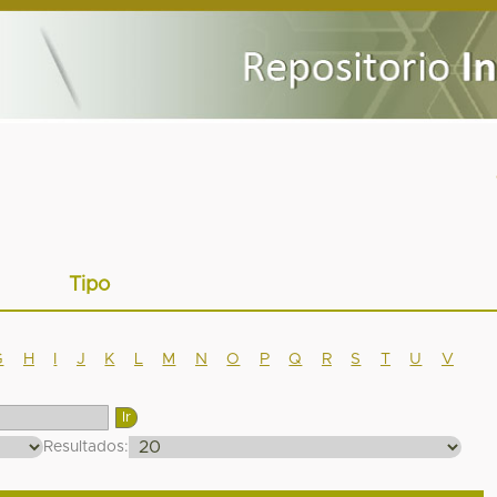
Tipo
G
H
I
J
K
L
M
N
O
P
Q
R
S
T
U
V
Resultados: