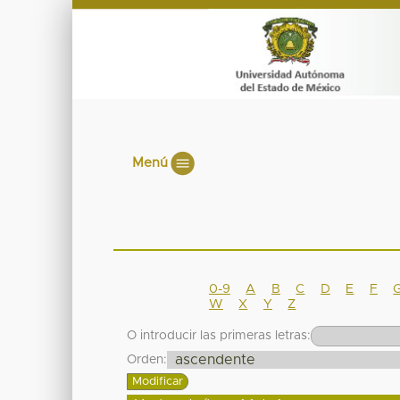
Menú
0-9
A
B
C
D
E
F
W
X
Y
Z
O introducir las primeras letras:
Orden: