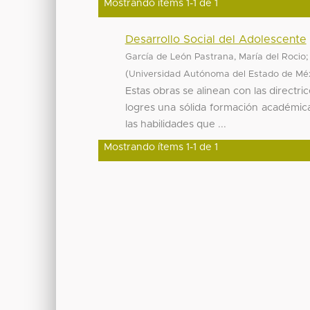
Mostrando ítems 1-1 de 1
Desarrollo Social del Adolescente
García de León Pastrana, María del Rocio
(
Universidad Autónoma del Estado de Mé
Estas obras se alinean con las directri
logres una sólida formación académica 
las habilidades que ...
Mostrando ítems 1-1 de 1