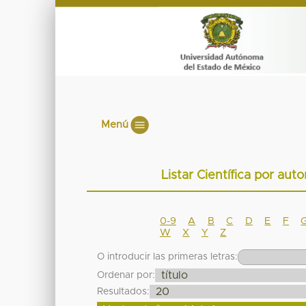
Menú
Listar Científica por aut
0-9
A
B
C
D
E
F
W
X
Y
Z
O introducir las primeras letras:
Ordenar por:
Resultados: