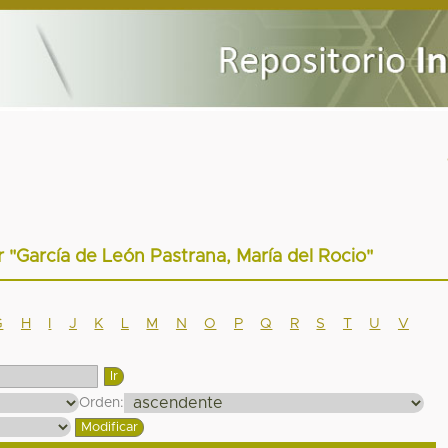
or "García de León Pastrana, María del Rocio"
G
H
I
J
K
L
M
N
O
P
Q
R
S
T
U
V
Orden: