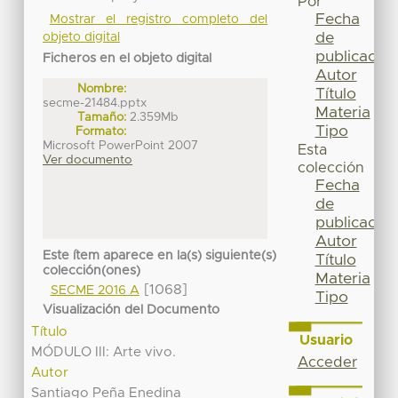
Por
Fecha
Mostrar el registro completo del
de
objeto digital
publicación
Ficheros en el objeto digital
Autor
Nombre:
Título
secme-21484.pptx
Materia
Tamaño:
2.359Mb
Tipo
Formato:
Microsoft PowerPoint 2007
Esta
Ver documento
colección
Fecha
de
publicación
Autor
Este ítem aparece en la(s) siguiente(s)
Título
colección(ones)
Materia
[1068]
SECME 2016 A
Tipo
Visualización del Documento
Título
Usuario
MÓDULO III: Arte vivo.
Acceder
Autor
Santiago Peña Enedina