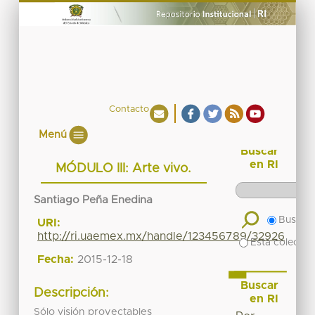
Contacto
Menú
Buscar
en RI
MÓDULO III: Arte vivo.
Santiago Peña Enedina
Buscar 
URI:
http://ri.uaemex.mx/handle/123456789/32926
Esta colecció
Fecha:
2015-12-18
Buscar
Descripción:
en RI
Sólo visión proyectables