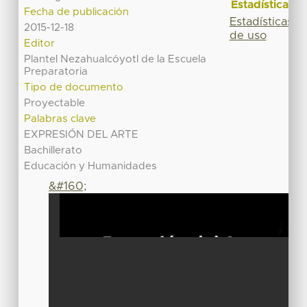
Estadísticas
Fecha de publicación
Estadísticas
2015-12-18
de uso
Editor
Plantel Nezahualcóyotl de la Escuela
Preparatoria
Tipo de documento
Proyectable
Palabras clave
EXPRESIÓN DEL ARTE
Bachillerato
Educación y Humanidades
&#160;