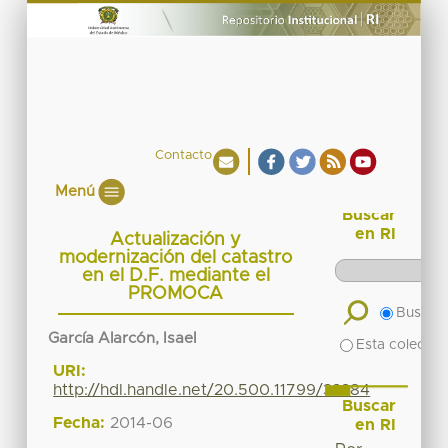
Contacto
Menú
Buscar
en RI
Actualización y
modernización del catastro
en el D.F. mediante el
PROMOCA
Buscar 
García Alarcón, Isael
Esta colecció
URI:
http://hdl.handle.net/20.500.11799/33384
Buscar
Fecha:
2014-06
en RI