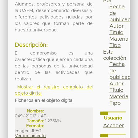
Por
Alumnos, profesores y personal de
Fecha
la UAEM, desempeñando diversas y
de
diferentes actividades guiadas por
publicación
los valores que forman parte de
Autor
nuestra universidad.
Título
Materia
Descripción:
Tipo
Esta
El compromiso es una
colección
caracteróstica que ejercen cada una
Fecha
de las personas de la universidad
de
dentro de las actividades que
publicación
realizan.
Autor
Mostrar el registro completo del
Título
objeto digital
Materia
Ficheros en el objeto digital
Tipo
Nombre:
049-121012 UAP ...
Usuario
Tamaño:
1.276Mb
Acceder
Formato:
imagen JPEG
Ver documento