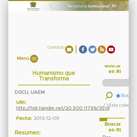
Contacto
Menú
Buscar
en RI
Humanismo que
Transforma
DGCU, UAEM
Buscar 
URI:
Esta colecció
http://hdl.handle.net/20.500.11799/3519
Fecha:
2013-12-09
Buscar
en RI
Resumen: