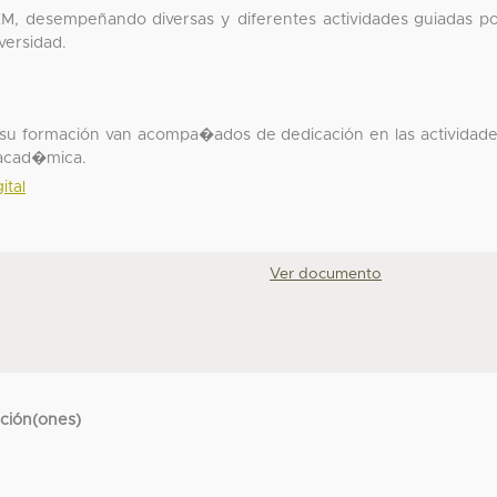
M, desempeñando diversas y diferentes actividades guiadas p
versidad.
n su formación van acompa�ados de dedicación en las actividad
 acad�mica.
ital
Ver documento
cción(ones)