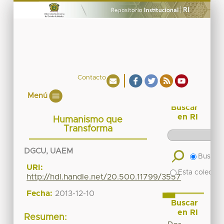
Contacto
Menú
Buscar
en RI
Humanismo que
Transforma
DGCU, UAEM
Buscar 
URI:
Esta colecció
http://hdl.handle.net/20.500.11799/3557
Fecha:
2013-12-10
Buscar
en RI
Resumen: