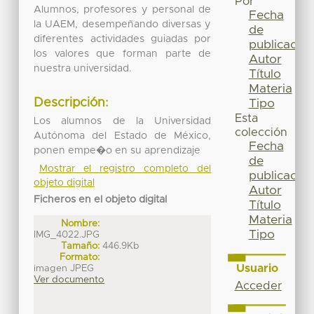
Por
Alumnos, profesores y personal de
Fecha
la UAEM, desempeñando diversas y
de
diferentes actividades guiadas por
publicación
los valores que forman parte de
Autor
nuestra universidad.
Título
Materia
Descripción:
Tipo
Esta
Los alumnos de la Universidad
colección
Autónoma del Estado de México,
Fecha
ponen empe�o en su aprendizaje
de
Mostrar el registro completo del
publicación
objeto digital
Autor
Ficheros en el objeto digital
Título
Materia
Nombre:
Tipo
IMG_4022.JPG
Tamaño:
446.9Kb
Formato:
Usuario
imagen JPEG
Ver documento
Acceder