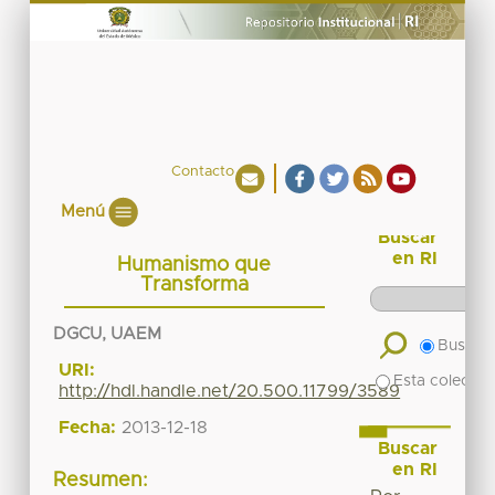
Contacto
Menú
Buscar
en RI
Humanismo que
Transforma
DGCU, UAEM
Buscar 
URI:
Esta colecció
http://hdl.handle.net/20.500.11799/3589
Fecha:
2013-12-18
Buscar
en RI
Resumen: