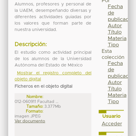
Por
Alumnos, profesores y personal de
Fecha
la UAEM, desempeñando diversas y
de
diferentes actividades guiadas por
publicación
los valores que forman parte de
Autor
nuestra universidad.
Título
Materia
Descripción:
Tipo
Esta
El estudio como actividad principal
colección
de los alumnos de la Universidad
Fecha
Autónoma del Estado de México
de
Mostrar el registro completo del
publicación
objeto digital
Autor
Ficheros en el objeto digital
Título
Materia
Nombre:
Tipo
012-060911 Facultad ...
Tamaño:
3.377Mb
Formato:
Usuario
imagen JPEG
Ver documento
Acceder