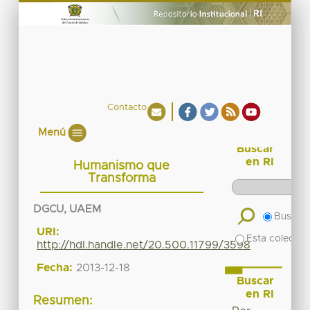
Contacto
Menú
Buscar
en RI
Humanismo que
Transforma
DGCU, UAEM
Buscar 
URI:
Esta colecció
http://hdl.handle.net/20.500.11799/3598
Fecha:
2013-12-18
Buscar
en RI
Resumen: