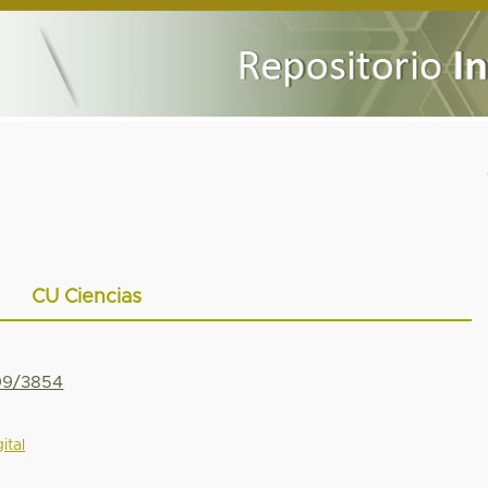
CU Ciencias
799/3854
ital