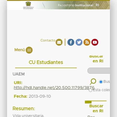
Contacto
Menú
Buscar
en RI
CU Estudiantes
UAEM
Buscar 
URI:
http://hdl.handle.net/20.500.11799/3876
Esta colecció
Fecha:
2013-09-10
Buscar
Resumen:
en RI
Vida universitaria.