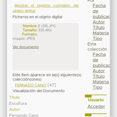
Por
Fecha
Mostrar el registro completo del
de
objeto digital
publicación
Ficheros en el objeto digital
Autor
Nombre:
E (39).JPG
Título
Tamaño:
335.4Kb
Materia
Formato:
Tipo
imagen JPEG
Esta
Ver documento
colección
Fecha
de
publicación
Autor
Este ítem aparece en la(s) siguiente(s)
Título
colección(ones)
Materia
[47]
FERNADO CANO
Tipo
Visualización del Documento
Título
Usuario
Escultura
Acceder
Autor
Fernando Cano