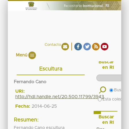
Contacto
Menú
Buscar
en RI
Escultura
Fernando Cano
Buscar 
URI:
http://hdl.handle.net/20.500.11799/3943
Esta colecció
Fecha:
2014-06-25
Buscar
Resumen:
en RI
Fernando Cano escultura