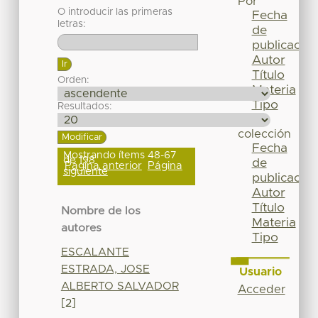
Por
O introducir las primeras
Fecha
letras:
de
publicación
Autor
Título
Orden:
Materia
Tipo
Resultados:
Esta
colección
Fecha
Mostrando ítems 48-67
de 198
de
Página anterior
Página
siguiente
publicación
Autor
Título
Nombre de los
Materia
autores
Tipo
ESCALANTE
ESTRADA, JOSE
Usuario
ALBERTO SALVADOR
Acceder
[2]