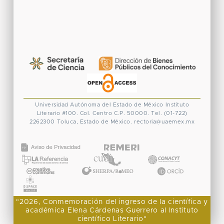
Universidad Autónoma del Estado de México
Instituto
Literario #100. Col. Centro
C.P. 50000. Tel. (01-722)
2262300
Toluca, Estado de México.
rectoria@uaemex.mx
CONACYT
"2026, Conmemoración del ingreso de la científica y
académica Elena Cárdenas Guerrero al Instituto
científico Literario"