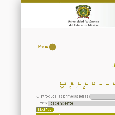
Menú
L
0-9
A
B
C
D
E
F
W
X
Y
Z
O introducir las primeras letras:
Orden: