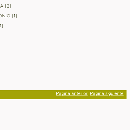
SA
[2]
ONIO
[1]
1]
Página anterior
Página siguiente