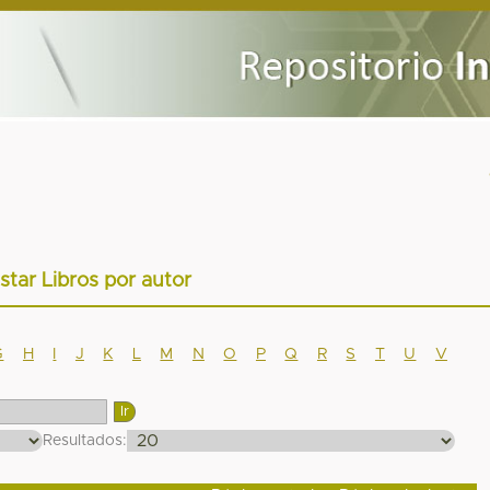
istar Libros por autor
G
H
I
J
K
L
M
N
O
P
Q
R
S
T
U
V
Resultados: