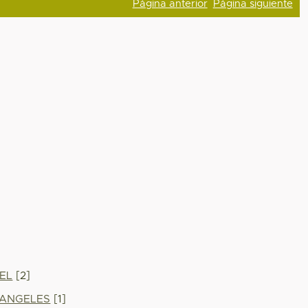
Página anterior
Página siguiente
EL
[2]
 ANGELES
[1]