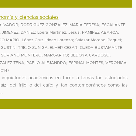
nomía y ciencias sociales
;
;
SALVADOR
RODRIGUEZ GONZALEZ, MARIA TERESA
ESCALANTE
;
;
 JIMENEZ, DANIEL
Loera Martínez, Jesús
RAMIREZ ABARCA,
;
;
;
DO MARIO
López Cruz, Irineo Lorenzo
Salazar Moreno, Raquel
;
;
AGUSTIN
TREJO ZUNIGA, ELMER CESAR
OJEDA BUSTAMANTE,
;
;
SORIANO MONTERO, MARGARITO
BEDOYA CARDOSO,
;
ZALEZ TENA, PABLO ALEJANDRO
ESPINAL MONTES, VERONICA
)
2014
e inquietudes académicas en torno a temas tan estudiados
íz, del frijol o del café; y tan contemporáneos como las
..