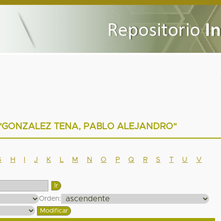
utor "GONZALEZ TENA, PABLO ALEJANDRO"
G
H
I
J
K
L
M
N
O
P
Q
R
S
T
U
V
Orden: