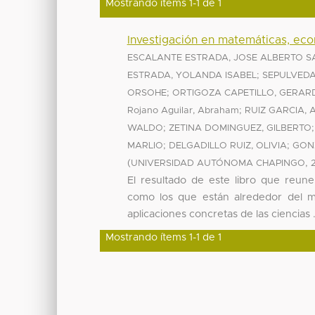
Mostrando ítems 1-1 de 1
Investigación en matemáticas, eco
ESCALANTE ESTRADA, JOSE ALBERTO 
;
ESTRADA, YOLANDA ISABEL
SEPULVEDA
;
ORSOHE
ORTIGOZA CAPETILLO, GERAR
;
Rojano Aguilar, Abraham
RUIZ GARCIA, 
;
WALDO
ZETINA DOMINGUEZ, GILBERTO
;
;
MARLIO
DELGADILLO RUIZ, OLIVIA
GON
(
,
UNIVERSIDAD AUTÓNOMA CHAPINGO
El resultado de este libro que reun
como los que están alrededor del ma
aplicaciones concretas de las ciencias .
Mostrando ítems 1-1 de 1