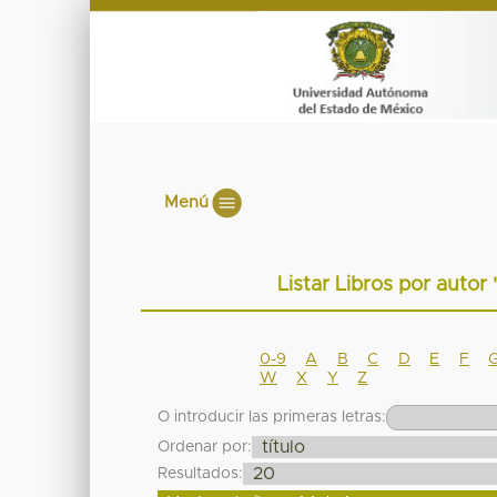
Menú
Listar Libros por a
0-9
A
B
C
D
E
F
W
X
Y
Z
O introducir las primeras letras:
Ordenar por:
Resultados: