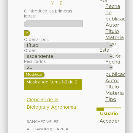
Por
Y
Z
Fecha
O introducir las primeras
de
letras:
publicación
Autor
Título
Materia
Ordenar por:
Tipo
Esta
Orden:
colección
Fecha
Resultados:
de
publicación
Autor
Mostrando ítems 1-2 de 2
Título
Materia
Tipo
Ciencias de la
Biología y Agronomía
Usuario
Acceder
SANCHEZ VELEZ,
;
ALEJANDRO
GARCIA