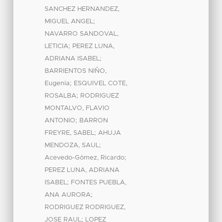
SANCHEZ HERNANDEZ,
;
MIGUEL ANGEL
NAVARRO SANDOVAL,
;
LETICIA
PEREZ LUNA,
;
ADRIANA ISABEL
BARRIENTOS NIÑO,
;
Eugenia
ESQUIVEL COTE,
;
ROSALBA
RODRIGUEZ
MONTALVO, FLAVIO
;
ANTONIO
BARRON
;
FREYRE, SABEL
AHUJA
;
MENDOZA, SAUL
;
Acevedo-Gómez, Ricardo
PEREZ LUNA, ADRIANA
;
ISABEL
FONTES PUEBLA,
;
ANA AURORA
RODRIGUEZ RODRIGUEZ,
;
JOSE RAUL
LOPEZ