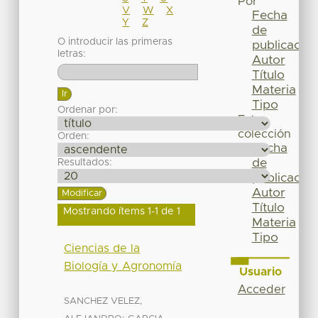
Por
V
W
X
Fecha
Y
Z
de
O introducir las primeras
publicación
letras:
Autor
Título
Materia
Tipo
Ordenar por:
Esta
colección
Orden:
Fecha
de
Resultados:
publicación
Autor
Título
Mostrando ítems 1-1 de 1
Materia
Tipo
Ciencias de la
Biología y Agronomía
Usuario
Acceder
SANCHEZ VELEZ,