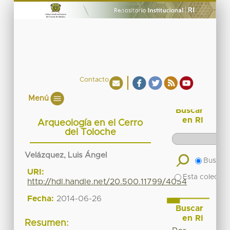
Contacto
Menú
Buscar
en RI
Arqueología en el Cerro
del Toloche
Velázquez, Luis Ángel
Buscar 
URI:
Esta colecció
http://hdl.handle.net/20.500.11799/4054
Fecha:
2014-06-26
Buscar
en RI
Resumen: