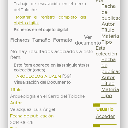
Por
Trabajo de escavación en el cerro
Fecha
del Toloche
de
Mostrar el registro completo del
publicación
objeto digital
Autor
Título
Ficheros en el objeto digital
Materia
Ver
Ficheros
Tamaño
Formato
Tipo
documento
Esta
No hay resultados asociados a este
colección
ítem.
Fecha
de
Este ítem aparece en la(s) siguiente(s)
colección(ones)
publicación
[59]
ARQUEOLOGÍA UAEM
Autor
Visualización del Documento
Título
Materia
Título
Tipo
Arqueología en el Cerro del Toloche
Autor
Usuario
Velázquez, Luis Ángel
Fecha de publicación
Acceder
2014-06-26