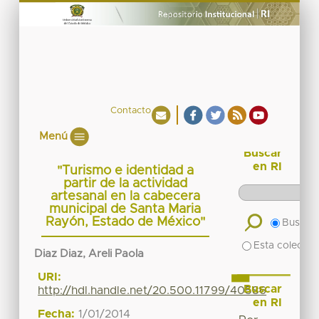
Contacto
Menú
Buscar
en RI
"Turismo e identidad a
partir de la actividad
artesanal en la cabecera
municipal de Santa Maria
Rayón, Estado de México"
Buscar 
Esta colecció
Diaz Diaz, Areli Paola
URI:
Buscar
http://hdl.handle.net/20.500.11799/40586
en RI
Fecha:
1/01/2014