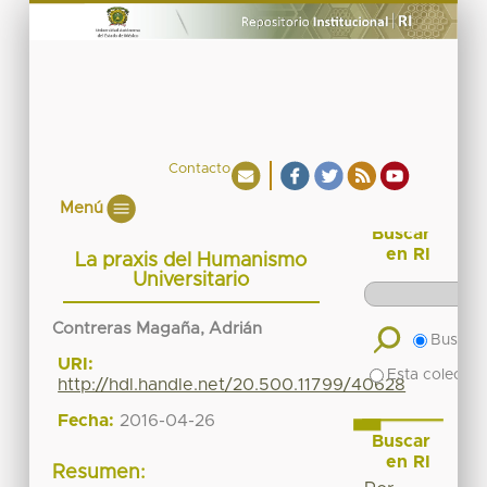
Contacto
Menú
Buscar
en RI
La praxis del Humanismo
Universitario
Contreras Magaña, Adrián
Buscar 
URI:
Esta colecció
http://hdl.handle.net/20.500.11799/40628
Fecha:
2016-04-26
Buscar
en RI
Resumen: