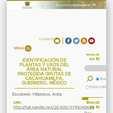
Contacto
Menú
Buscar
en RI
IDENTIFICACIÓN DE
PLANTAS Y USOS DEL
ÁREA NATURAL
PROTEGIDA GRUTAS DE
CACAHUAMILPA,
Buscar 
GUERRERO, MÉXICO
Esta colecció
Escobedo Villalobos, Anita
Buscar
URI:
en RI
http://hdl.handle.net/20.500.11799/40639