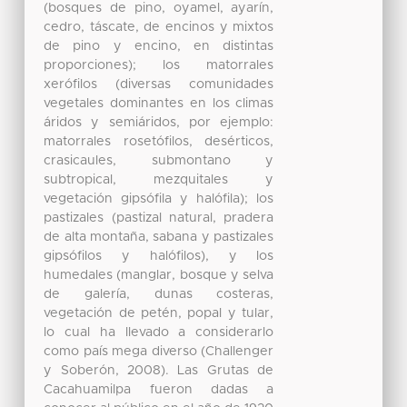
(bosques de pino, oyamel, ayarín,
cedro, táscate, de encinos y mixtos
de pino y encino, en distintas
proporciones); los matorrales
xerófilos (diversas comunidades
vegetales dominantes en los climas
áridos y semiáridos, por ejemplo:
matorrales rosetófilos, desérticos,
crasicaules, submontano y
subtropical, mezquitales y
vegetación gipsófila y halófila); los
pastizales (pastizal natural, pradera
de alta montaña, sabana y pastizales
gipsófilos y halófilos), y los
humedales (manglar, bosque y selva
de galería, dunas costeras,
vegetación de petén, popal y tular,
lo cual ha llevado a considerarlo
como país mega diverso (Challenger
y Soberón, 2008). Las Grutas de
Cacahuamilpa fueron dadas a